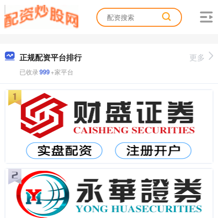
正规配资平台排行
更多
已收录
999
+家平台