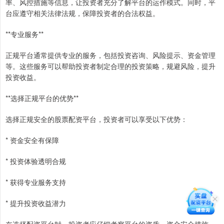
率、风控措施等信息，让投资者充分了解平台的运作模式。同时，平
台应遵守相关法律法规，保障投资者的合法权益。
**专业服务**
正规平台通常提供专业的服务，包括投资咨询、风险提示、资金管理
等。这些服务可以帮助投资者制定合理的投资策略，规避风险，提升
投资收益。
**选择正规平台的优势**
选择正规安全的股票配资平台，投资者可以享受以下优势：
* 资金安全有保障
* 投资体验透明合规
* 获得专业服务支持
* 提升投资收益潜力
在选择配资平台时，投资者应仔细考察平台的资质、资金安全措施、