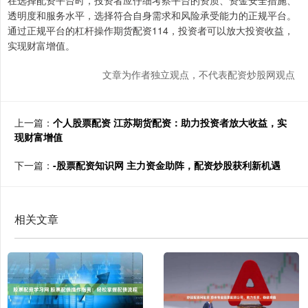
透明度和服务水平，选择符合自身需求和风险承受能力的正规平台。
通过正规平台的杠杆操作期货配资114，投资者可以放大投资收益，
实现财富增值。
文章为作者独立观点，不代表配资炒股网观点
上一篇：
个人股票配资 江苏期货配资：助力投资者放大收益，实
现财富增值
下一篇：
-股票配资知识网 主力资金助阵，配资炒股获利新机遇
相关文章