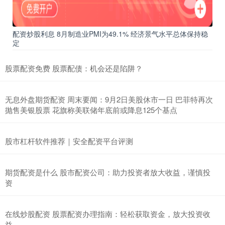
配资炒股利息 8月制造业PMI为49.1% 经济景气水平总体保持稳
定
股票配资免费 股票配债：机会还是陷阱？
无息外盘期货配资 周末要闻：9月2日美股休市一日 巴菲特再次
抛售美银股票 花旗称美联储年底前或降息125个基点
股市杠杆软件推荐｜安全配资平台评测
期货配资是什么 股市配资公司：助力投资者放大收益，谨慎投
资
在线炒股配资 股票配资办理指南：轻松获取资金，放大投资收
益