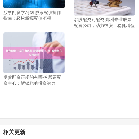
股票配资学习网 股票配债操作
指南：轻松掌握配债流程
炒股配资问配资 郑州专业股票
配资公司，助力投资，稳健增值
期货配资正规的有哪些 股票配
资中心：解锁您的投资潜力
相关更新