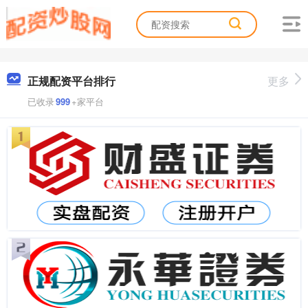
正规配资平台排行
更多
已收录
999
+家平台