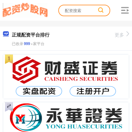
正规配资平台排行
更多
已收录
999
+家平台