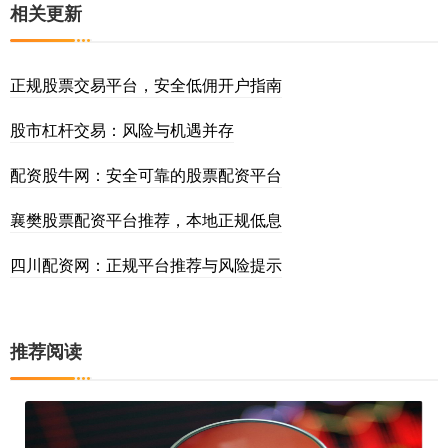
相关更新
正规股票交易平台，安全低佣开户指南
股市杠杆交易：风险与机遇并存
配资股牛网：安全可靠的股票配资平台
襄樊股票配资平台推荐，本地正规低息
四川配资网：正规平台推荐与风险提示
推荐阅读