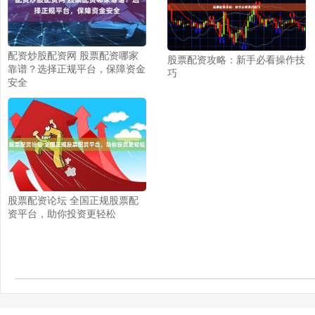
配资炒股配资网 股票配资哪家
股票配资攻略：新手必看操作技
靠谱？选择正规平台，保障资金
巧
安全
股票配资论坛 全国正规股票配
资平台，助你投资更轻松