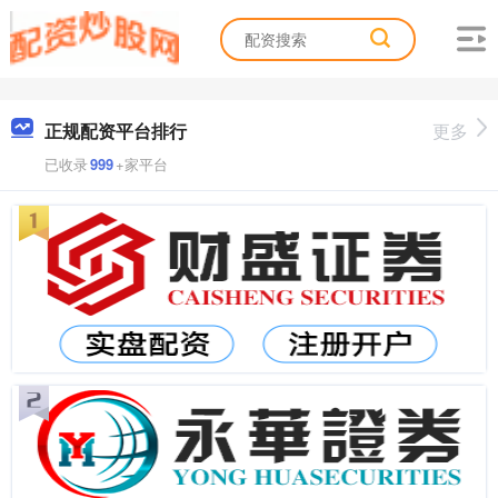
正规配资平台排行
更多
已收录
999
+家平台