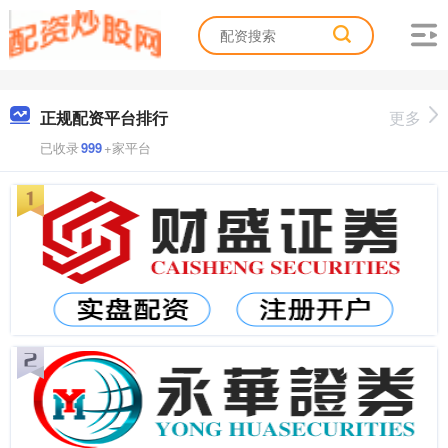
正规配资平台排行
更多
已收录
999
+家平台