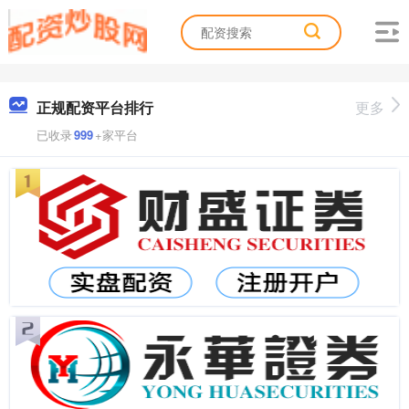
正规配资平台排行
更多
已收录
999
+家平台