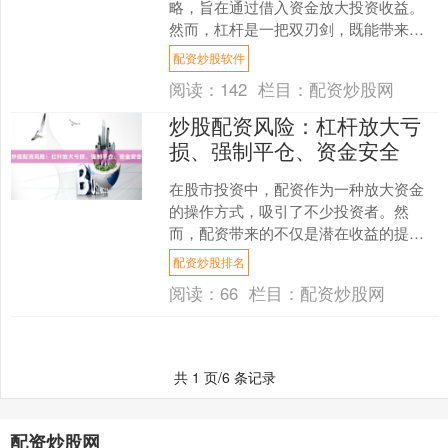
略，旨在通过借入资金放大投资收益。
然而，杠杆是一把双刃剑，既能带来超
额回报，也可能导致巨大亏损。本文将
配资炒股软件
深入探讨股市加杠杆的风险....
阅读：
142
栏目：
配资炒股网
炒股配资风险：杠杆放大亏
损、强制平仓、资金安全
在股市投资中，配资作为一种放大资金
的操作方式，吸引了不少投资者。然
而，配资带来的不仅是潜在收益的提
升，更伴随着不可忽视的风险。了解这
配资炒股排名
些风险，是每一位考虑配资的投....
阅读：
66
栏目：
配资炒股网
共 1 页/6 条记录
配资炒股网