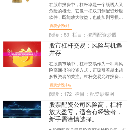
在股市投资中，杠杆率是一个既诱人又
危险的概念。它像一把双刃剑配资炒股
软件，既能放大收益，也能加剧亏损。
对于投资者而言，理解杠杆率的本质、
配资炒股软件
风险与收益的平衡，是避免....
阅读：
83
栏目：
按周配资炒股
股市杠杆交易：风险与机遇
并存
在股票市场中，杠杆交易作为一种高风
险高回报的投资方式，正吸引着越来越
多投资者的关注。杠杆交易允许投资者
以较少的自有资金撬动更大规模的交
配资炒股排名
易，从而在行情有利时获得超....
阅读：
172
栏目：
配资炒股网
股票配资公司风险高，杠杆
放大盈亏，适合有经验者，
新手需谨慎选择。
# 股票配资公司风险高配资炒股公司，杠