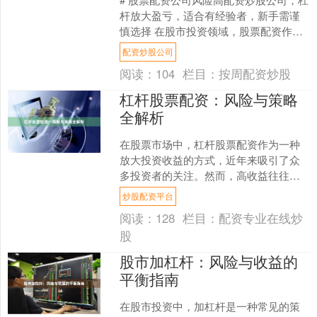
杆放大盈亏，适合有经验者，新手需谨
慎选择 在股市投资领域，股票配资作为
一种常见的资金放大工具，近年来吸引
配资炒股公司
了大量投资者的关注....
阅读：
104
栏目：
按周配资炒股
杠杆股票配资：风险与策略
全解析
在股票市场中，杠杆股票配资作为一种
放大投资收益的方式，近年来吸引了众
多投资者的关注。然而，高收益往往伴
随着高风险，如何在运用杠杆的同时控
炒股配资平台
制风险，成为每位投资者必....
阅读：
128
栏目：
配资专业在线炒
股
股市加杠杆：风险与收益的
平衡指南
在股市投资中，加杠杆是一种常见的策